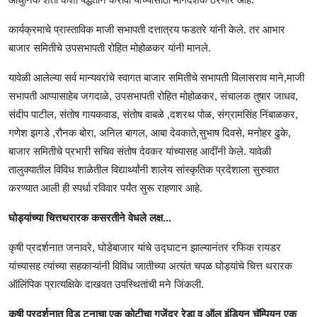
कार्यक्रमाचे प्रास्ताविक माजी सभापती दत्तात्रय फडतरे यांनी केले. तर आभार
बाजार समितीचे उपसभापती रोहित मोहोळकर यांनी मानले.
यावेळी आलेल्या सर्व मान्यवरांचे स्वागत बाजार समितीचे सभापती विलासराव माने,माजी
सभापती आप्पासाहेब जगदाळे, उपसभापती रोहित मोहोळकर, संचालक तुषार जाधव,
संदीप पाटील, संतोष गायकवाड, संतोष वाबळे ,दशरथ पोळ, संग्रामसिंह निंबाळकर,
गणेश झगडे ,रौनक बोरा, अनिल बागल, आबा देवकाते,सुभाष दिवसे, मनोहर ढुके,
बाजार समितीचे प्रभारी सचिव संतोष देवकर यांच्यासह आदींनी केले. यावेळी
तालुक्यातील विविध शाळेतील विद्यार्थ्यांनी शालेय सांस्कृतिक प्रदेशाला सुरुवात
करण्यात आली ही स्पर्धा रविवार पर्यंत सुरू राहणार आहे.
घोड्यांच्या चित्तथरारक कसरतीने वेधले लक्ष...
कृषी प्रदर्शनात जनावरे, घोडेबाजार यांचे उद्घाटन झाल्यानंतर रफिक रायडर
यांच्यासह त्यांच्या सहकाऱ्यांनी विविध जातीच्या अत्यंत चपळ घोड्यांचे चित्त थरारक
ऑलिंपिक प्रात्यक्षिके दाखवत उपस्थितांची मने जिंकली.
कृषी प्रदर्शनात दिड टनाचा एक कोटीचा गजेंद्र रेडा व ऑल इंडियन चॅम्पियन एक