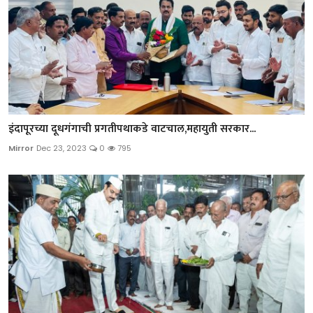
इंदापूरच्या दूधगंगाची प्रगतीपथाकडे वाटचाल,महायुती सरकार...
Mirror
Dec 23, 2023
0
795