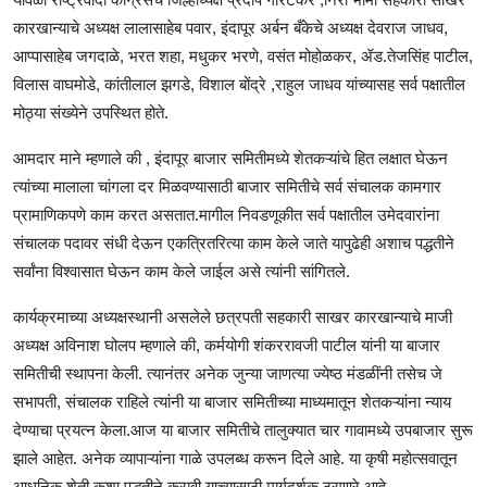
कारखान्याचे अध्यक्ष लालासाहेब पवार, इंदापूर अर्बन बँकेचे अध्यक्ष देवराज जाधव,
आप्पासाहेब जगदाळे, भरत शहा, मधुकर भरणे, वसंत मोहोळकर, ॲड.तेजसिंह पाटील,
विलास वाघमोडे, कांतीलाल झगडे, विशाल बोंद्रे ,राहुल जाधव यांच्यासह सर्व पक्षातील
मोठ्या संख्येने उपस्थित होते.
आमदार माने म्हणाले की , इंदापूर बाजार समितीमध्ये शेतकऱ्यांचे हित लक्षात घेऊन
त्यांच्या मालाला चांगला दर मिळवण्यासाठी बाजार समितीचे सर्व संचालक कामगार
प्रामाणिकपणे काम करत असतात.मागील निवडणूकीत सर्व पक्षातील उमेदवारांना
संचालक पदावर संधी देऊन एकत्रितरित्या काम केले जाते यापुढेही अशाच पद्धतीने
सर्वांना विश्वासात घेऊन काम केले जाईल असे त्यांनी सांगितले.
कार्यक्रमाच्या अध्यक्षस्थानी असलेले छत्रपती सहकारी साखर कारखान्याचे माजी
अध्यक्ष अविनाश घोलप म्हणाले की, कर्मयोगी शंकररावजी पाटील यांनी या बाजार
समितीची स्थापना केली. त्यानंतर अनेक जुन्या जाणत्या ज्येष्ठ मंडळींनी तसेच जे
सभापती, संचालक राहिले त्यांनी या बाजार समितीच्या माध्यमातून शेतकऱ्यांना न्याय
देण्याचा प्रयत्न केला.आज या बाजार समितीचे तालुक्यात चार गावामध्ये उपबाजार सुरू
झाले आहेत. अनेक व्यापाऱ्यांना गाळे उपलब्ध करून दिले आहे. या कृषी महोत्सवातून
आधुनिक शेती कशा पद्धतीने करावी याच्यासाठी मार्गदर्शक ठरणारे आहे.