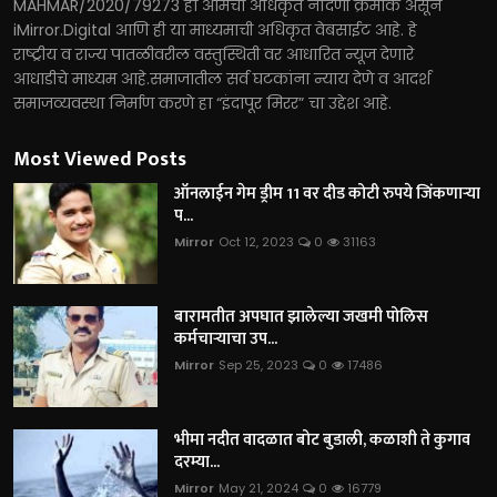
MAHMAR/2020/79273 हा आमचा अधिकृत नोंदणी क्रमांक असून
iMirror.Digital आणि ही या माध्यमाची अधिकृत वेबसाईट आहे. हे
राष्ट्रीय व राज्य पातळीवरील वस्तुस्थिती वर आधारित न्यूज देणारे
आधाडीचे माध्यम आहे.समाजातील सर्व घटकांना न्याय देणे व आदर्श
समाजव्यवस्था निर्माण करणे हा “इंदापूर मिरर” चा उद्देश आहे.
Most Viewed Posts
ऑनलाईन गेम ड्रीम 11 वर दीड कोटी रुपये जिंकणाऱ्या
प...
Mirror
Oct 12, 2023
0
31163
बारामतीत अपघात झालेल्या जखमी पोलिस
कर्मचाऱ्याचा उप...
Mirror
Sep 25, 2023
0
17486
भीमा नदीत वादळात बोट बुडाली, कळाशी ते कुगाव
दरम्या...
Mirror
May 21, 2024
0
16779