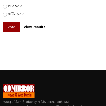
शरद पवार
अजित पवार
Vote
View Results
“इंदापूर मिरर” हे नोंदणीकृत प्रिंट माध्यम आहे. RNI -