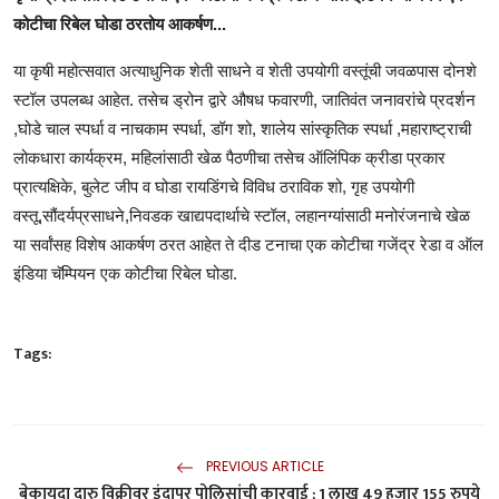
कोटीचा रिबेल घोडा ठरतोय आकर्षण...
या कृषी महोत्सवात अत्याधुनिक शेती साधने व शेती उपयोगी वस्तूंची जवळपास दोनशे
स्टॉल उपलब्ध आहेत. तसेच ड्रोन द्वारे औषध फवारणी, जातिवंत जनावरांचे प्रदर्शन
,घोडे चाल स्पर्धा व नाचकाम स्पर्धा, डॉग शो, शालेय सांस्कृतिक स्पर्धा ,महाराष्ट्राची
लोकधारा कार्यक्रम, महिलांसाठी खेळ पैठणीचा तसेच ऑलिंपिक क्रीडा प्रकार
प्रात्यक्षिके, बुलेट जीप व घोडा रायडिंगचे विविध ठराविक शो, गृह उपयोगी
वस्तू,सौंदर्यप्रसाधने,निवडक खाद्यपदार्थाचे स्टॉल, लहानग्यांसाठी मनोरंजनाचे खेळ
या सर्वांसह विशेष आकर्षण ठरत आहेत ते दीड टनाचा एक कोटीचा गजेंद्र रेडा व ऑल
इंडिया चॅम्पियन एक कोटीचा रिबेल घोडा.
Tags:
PREVIOUS ARTICLE
बेकायदा दारु विक्रीवर इंदापूर पोलिसांची कारवाई ; 1 लाख 49 हजार 155 रुपये