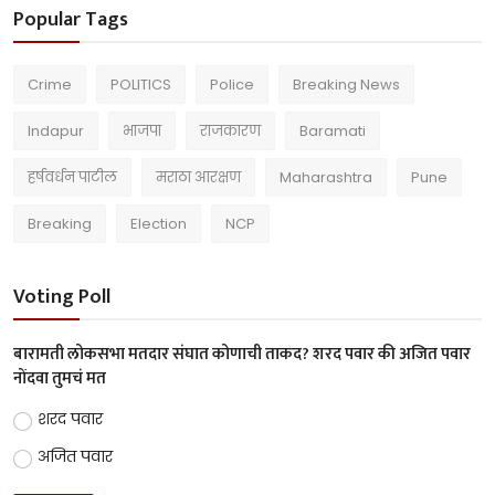
Popular Tags
Crime
POLITICS
Police
Breaking News
Indapur
भाजपा
राजकारण
Baramati
हर्षवर्धन पाटील
मराठा आरक्षण
Maharashtra
Pune
Breaking
Election
NCP
Voting Poll
बारामती लोकसभा मतदार संघात कोणाची ताकद? शरद पवार की अजित पवार
नोंदवा तुमचं मत
शरद पवार
अजित पवार