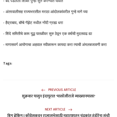
- बंद पडलेली शिबिरं पुन्हा सुरु करण्यात यावीत
- अंतरवालीसह राज्यभरातील मराठा आंदोलकांवरील गुन्हे मागे घ्या
- हैद्राबाद, बॉम्बे गॅझेट मधील नोंदी ग्राह्य धरा
- शिंदे समितीचे काम युद्ध पातळीवर सुरु ठेवून एक वर्षाची मुदतवाढ द्या
- मागासवर्ग आयोगाचा अहवाल स्वीकारून कायदा करा त्याची अंमलबजावणी करा
Tags:
PREVIOUS ARTICLE
शुक्रवार पासुन इंदापूरात 'मालोजीराजे व्याख्यानमाला'
NEXT ARTICLE
बिग ब्रेकिंग | काँग्रेसकडून राज्यसभेसाठी महाराष्ट्रातून चंद्रकांत हंडोरेंना संधी