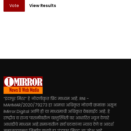
Vote
View Results
“इंदापूर मिरर” हे नोंदणीकृत प्रिंट माध्यम आहे. RNI -
MAHMAR/2020/79273 हा आमचा अधिकृत नोंदणी क्रमांक असून
iMirror.Digital आणि ही या माध्यमाची अधिकृत वेबसाईट आहे. हे
राष्ट्रीय व राज्य पातळीवरील वस्तुस्थिती वर आधारित न्यूज देणारे
आधाडीचे माध्यम आहे.समाजातील सर्व घटकांना न्याय देणे व आदर्श
समाजव्यवस्था निर्माण करणे हा “इंदापूर मिरर” चा उद्देश आहे.