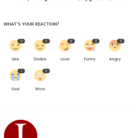
WHAT'S YOUR REACTION?
0
0
0
0
0
Like
Dislike
Love
Funny
Angry
1
0
Sad
Wow