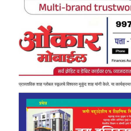
प्रास्ताविक शाह ग्लोबल स्कूलचे विश्वस्त मुकुंद शाह यांनी केले. या कार्यक्