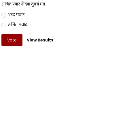
अजित पवार नोंदवा तुमचं मत
शरद पवार
अजित पवार
Vote
View Results