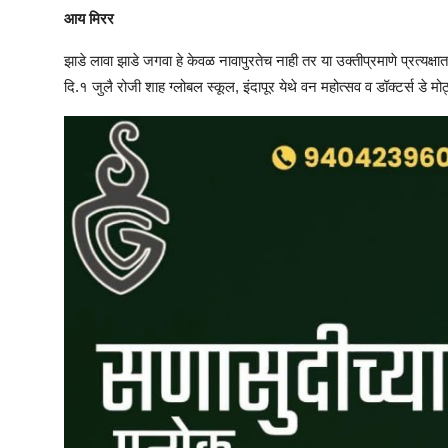
आय मिरर
झाडे लावा झाडे जगवा हे केवळ नावापुरतेच नाही तर या उक्तीप्रमाणे प्रत्यक्
दि.१ जुलै रोजी शाह ग्लोबल स्कूल, इंदापूर येथे वन महोत्सव व डॉक्टर्स डे 