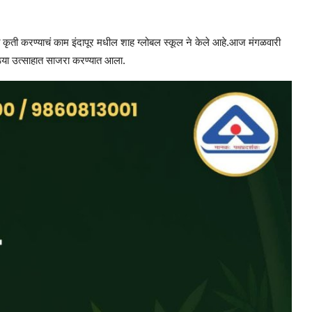
षात कृती करण्याचं काम इंदापूर मधील शाह ग्लोबल स्कूल ने केले आहे.आज मंगळवारी
मोठ्या उत्साहात साजरा करण्यात आला.