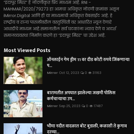
“इंदापूर मिरर” हे नोंदणीकृत प्रिंट माध्यम आहे. RNI -
MAHMAR/2020/79273 हा आमचा अधिकृत नोंदणी क्रमांक असून
iMirror.Digital आणि ही या माध्यमाची अधिकृत वेबसाईट आहे. हे
राष्ट्रीय व राज्य पातळीवरील वस्तुस्थिती वर आधारित न्यूज देणारे
आधाडीचे माध्यम आहे.समाजातील सर्व घटकांना न्याय देणे व आदर्श
समाजव्यवस्था निर्माण करणे हा “इंदापूर मिरर” चा उद्देश आहे.
Most Viewed Posts
ऑनलाईन गेम ड्रीम 11 वर दीड कोटी रुपये जिंकणाऱ्या
प...
Mirror
Oct 12, 2023
0
31163
बारामतीत अपघात झालेल्या जखमी पोलिस
कर्मचाऱ्याचा उप...
Mirror
Sep 25, 2023
0
17487
भीमा नदीत वादळात बोट बुडाली, कळाशी ते कुगाव
दरम्या...