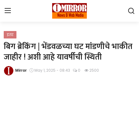
Login
Register
इतर
बिग ब्रेकिंग | भेंडवळच्या घट मांडणीचे भाकीत
Home
जाहीर ! अशी आहे यावर्षीची स्थिती
महाराष्ट्र
Mirror
May 1, 2025 - 08:43
0
2500
देश विदेश
पुणे
Contact
Gallery