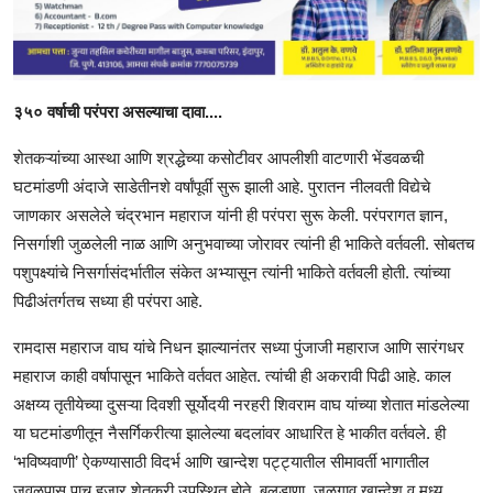
३५० वर्षाची परंपरा असल्याचा दावा....
शेतकऱ्यांच्या आस्था आणि श्रद्धेच्या कसोटीवर आपलीशी वाटणारी भेंडवळची
घटमांडणी अंदाजे साडेतीनशे वर्षांपूर्वी सुरू झाली आहे. पुरातन नीलवती विद्येचे
जाणकार असलेले चंद्रभान महाराज यांनी ही परंपरा सुरू केली. परंपरागत ज्ञान,
निसर्गाशी जुळलेली नाळ आणि अनुभवाच्या जोरावर त्यांनी ही भाकिते वर्तवली. सोबतच
पशुपक्ष्यांचे निसर्गासंदर्भातील संकेत अभ्यासून त्यांनी भाकिते वर्तवली होती. त्यांच्या
पिढीअंतर्गतच सध्या ही परंपरा आहे.
रामदास महाराज वाघ यांचे निधन झाल्यानंतर सध्या पुंजाजी महाराज आणि सारंगधर
महाराज काही वर्षापासून भाकिते वर्तवत आहेत. त्यांची ही अकरावी पिढी आहे. काल
अक्षय्य तृतीयेच्या दुसऱ्या दिवशी सूर्योदयी नरहरी शिवराम वाघ यांच्या शेतात मांडलेल्या
या घटमांडणीतून नैसर्गिकरीत्या झालेल्या बदलांवर आधारित हे भाकीत वर्तवले. ही
‘भविष्यवाणी’ ऐकण्यासाठी विदर्भ आणि खान्देश पट्ट्यातील सीमावर्ती भागातील
जवळपास पाच हजार शेतकरी उपस्थित होते. बुलडाणा, जळगाव खान्देश व मध्य