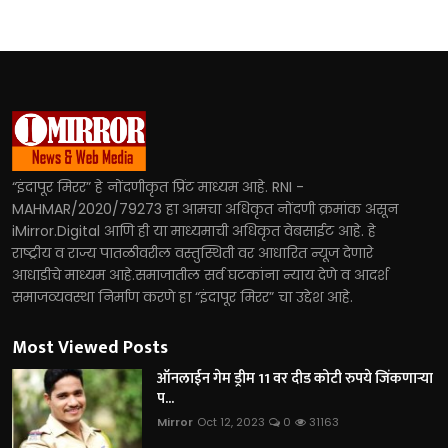
“इंदापूर मिरर” हे नोंदणीकृत प्रिंट माध्यम आहे. RNI -
MAHMAR/2020/79273 हा आमचा अधिकृत नोंदणी क्रमांक असून
iMirror.Digital आणि ही या माध्यमाची अधिकृत वेबसाईट आहे. हे
राष्ट्रीय व राज्य पातळीवरील वस्तुस्थिती वर आधारित न्यूज देणारे
आधाडीचे माध्यम आहे.समाजातील सर्व घटकांना न्याय देणे व आदर्श
समाजव्यवस्था निर्माण करणे हा “इंदापूर मिरर” चा उद्देश आहे.
Most Viewed Posts
ऑनलाईन गेम ड्रीम 11 वर दीड कोटी रुपये जिंकणाऱ्या
प...
Mirror
Oct 12, 2023
0
31163