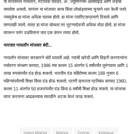
या माजांमध्ये नायलॉन, मॅटेलिक पावडर, अॅल्युमिनियम ऑक्साइड आणि लेडचा
समावेश असतो. यानंतर या मांजावर काच किंवा लोखंड्याच्या चुऱ्याने धार केली जाते.
ज्यामुळेच हा मांजा अधिक घातक होतो. हा मांजा प्लास्टिकप्रमाणे दिसतो आणि
ताणलाही जातो. मात्र हा मांजा खेचला तर तुटण्याऐवजी अधिक मोठा होतो. हा मांजा
वापरून पतंग उडविताना यात एक कंपन तयार होतो.
भारतात नायलॉन मांजावर बंदी...
नायलॉन मांजावर सरकारने बंदी घातली आहे. त्याची खरेदी आणि विक्री करणाऱ्यांना
पर्यावरण संरक्षण कायदा, 1986 च्या कलम 15 अंतर्गत 5 वर्षांपर्यंत तुरुंगवास आणि 1
लाख रुपयांपर्यंत दंड होऊ शकतो. भारतीय दंड संहितेच्या कलम 188 नुसार 6
महिन्यांपर्यंतची शिक्षा किंवा दंड होऊ शकतो. प्राणी क्रूरता प्रतिबंध कायदा 1960,
कलम 11 अंतर्गत 50 हजारांपर्यंत दंड किंवा 6 वर्षांची शिक्षा होऊ शकते. या मांजाचा
वापर करताना आढळल्यास तातडीने अटक केलं जाऊ शकतं.
nylon Manja
Manja
Crime
Indapur