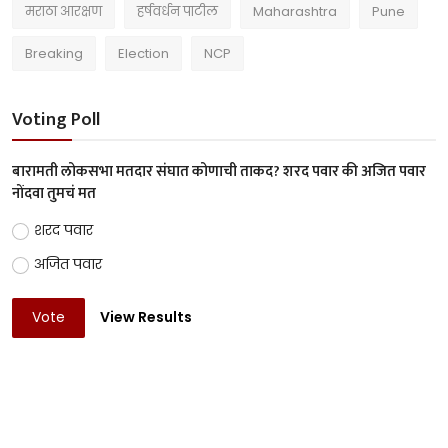
मराठा आरक्षण
हर्षवर्धन पाटील
Maharashtra
Pune
Breaking
Election
NCP
Voting Poll
बारामती लोकसभा मतदार संघात कोणाची ताकद? शरद पवार की अजित पवार
नोंदवा तुमचं मत
शरद पवार
अजित पवार
Vote
View Results