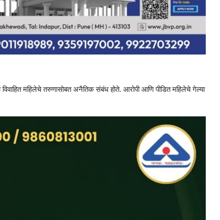
 विवाहित महिलेचे तरुणासोबत अनैतिक संबंध होते. आरोपी आणि पीडित महिलेचे गेल्या