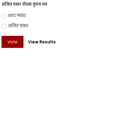
अजित पवार नोंदवा तुमचं मत
शरद पवार
अजित पवार
Vote
View Results