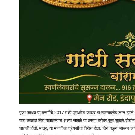
पूजा जाधव या तरुणीचे 2017 मध्ये प्रथमेश जाधव या तरुणाबरोब लग्न झाले होते
याच काळात तिचे गावातल्याच अक्षय साबळे या तरुणा बरोबर सुत जुळले.दोघांम
घातली होती. मात्र, या मागणीला प्रेयसीचा विरोध होता. तिने पळून जाऊन ल