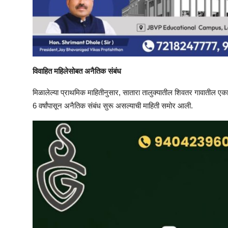
विवाहित महिलेसोबत अनैतिक संबंध
मिळालेल्या प्राथमिक माहितीनुसार, सातारा तालुक्यातील शिवतर गावातील एका
6 वर्षांपासून अनैतिक संबंध सुरू असल्याची माहिती समोर आली.