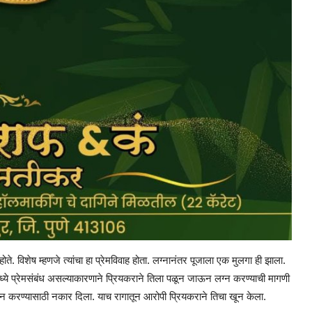
. विशेष म्हणजे त्यांचा हा प्रेमविवाह होता. लग्नानंतर पूजाला एक मुलगा ही झाला.
ध्ये प्रेमसंबंध असल्याकारणाने प्रियकराने तिला पळून जाऊन लग्न करण्याची मागणी
ग्न करण्यासाठी नकार दिला. याच रागातून आरोपी प्रियकराने तिचा खून केला.