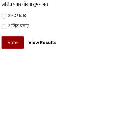
अजित पवार नोंदवा तुमचं मत
शरद पवार
अजित पवार
Vote
View Results