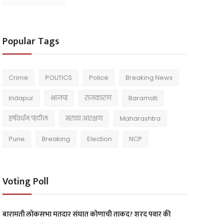
Popular Tags
Crime
POLITICS
Police
Breaking News
Indapur
भाजपा
राजकारण
Baramati
हर्षवर्धन पाटील
मराठा आरक्षण
Maharashtra
Pune
Breaking
Election
NCP
Voting Poll
बारामती लोकसभा मतदार संघात कोणाची ताकद? शरद पवार की