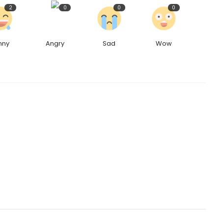
2
0
0
0
nny
Angry
Sad
Wow