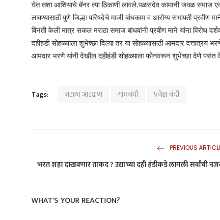
घेत तशा आशियाचे बॅनर त्या ठिकाणी लावले.पळसदेव कामानी जवळ समाज एक
लावण्यासाठी पुणे जिल्हा परिषदेचे माजी बांधकाम व आरोग्य सभापती प्रवीण मा
विनंती केली मात्र सकल मराठा समाज बांधवांनी प्रवीण माने यांना विरोध दर्श
दहीहंडी सोहळ्याला शुभेच्छा दिल्या तर या सोहळ्यासाठी आमदार दत्तात्रय भरण
आमदार भरणे यांनी देखील दहीहंडी सोहळ्याला फोनवरून शुभेच्छा देणे पसंत क
Tags:
मराठा आरक्षण
गावबंधी
प्रवेश बंदी
PREVIOUS ARTICL
भरत शहा दाखवणार ताकद ? उद्याच्या दही हंडीकडे लागली सर्वांची नज
WHAT'S YOUR REACTION?