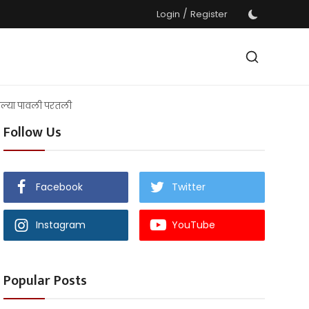
/
Login
Register
 आल्या पावली परतली
Follow Us
Facebook
Twitter
Instagram
YouTube
Popular Posts