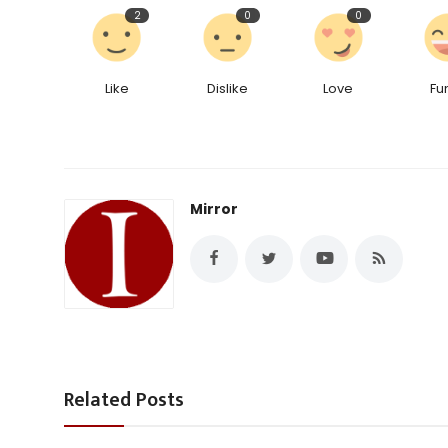
2
0
0
Like
Dislike
Love
Fu
Mirror
Related Posts