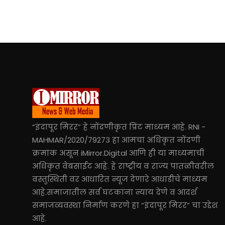
“इंदापूर मिरर” हे नोंदणीकृत प्रिंट माध्यम आहे. RNI -
MAHMAR/2020/79273 हा आमचा अधिकृत नोंदणी
क्रमांक असून iMirror.Digital आणि ही या माध्यमाची
अधिकृत वेबसाईट आहे. हे राष्ट्रीय व राज्य पातळीवरील
वस्तुस्थिती वर आधारित न्यूज देणारे आधाडीचे माध्यम
आहे.समाजातील सर्व घटकांना न्याय देणे व आदर्श
समाजव्यवस्था निर्माण करणे हा “इंदापूर मिरर” चा उद्देश
आहे.