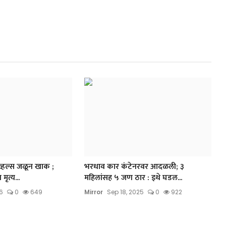
व्हल्स जळून खाक ;
भरधाव कार कंटेनरवर आदळली; ३
ृत्य...
महिलांसह ५ जण ठार : इथे घडल...
6
0
649
Mirror
Sep 18, 2025
0
922