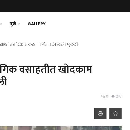
पुणे
GALLERY
वसाहतीत खोदकाम करताना गॅस पाईप लाईन फुटली
योगिक वसाहतीत खोदकाम
ली
0
216