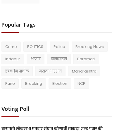
Popular Tags
Crime
POLITICS
Police
Breaking News
Indapur
भाजपा
राजकारण
Baramati
हर्षवर्धन पाटील
मराठा आरक्षण
Maharashtra
Pune
Breaking
Election
NCP
Voting Poll
बारामती लोकसभा मतदार संघात कोणाची ताकद? शरद पवार की