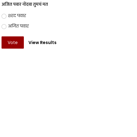
अजित पवार नोंदवा तुमचं मत
शरद पवार
अजित पवार
Vote
View Results