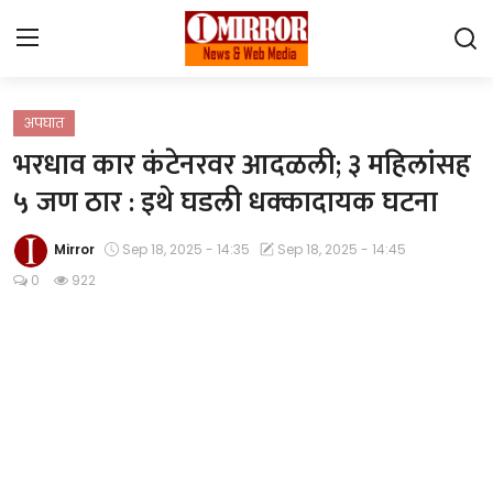
Login
Register
अपघात
भरधाव कार कंटेनरवर आदळली; ३ महिलांसह
Home
५ जण ठार : इथे घडली धक्कादायक घटना
महाराष्ट्र
Mirror
Sep 18, 2025 - 14:35
Sep 18, 2025 - 14:45
देश विदेश
0
922
पुणे
Contact
Gallery