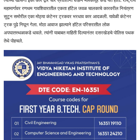
त्याच्या खासगी इको कार द्वारे चार प्रवाशांना घेऊन मलकापूर कडे येत होता. राष्ट्रीय
महामार्गावर रणथम गावशिवारातील एकता हॉटेल जवळ चालकाचे कारवरील नियंत्रण
सुटून समोरील एका मोठ्या कंटेनर ट्रकवर भरधाव कार आदळली. यावेळी कंटेनर
ट्रक पुढे निघून गेला. मोठा आवाज झाल्याने हॉटेल परिसरातील लोक
अपघातस्थळाकडे धावले. त्यांनी याबाबत माहिती दिल्यानंतर दसरखेडचे पोलिस पथक
तेथे पोहचले.