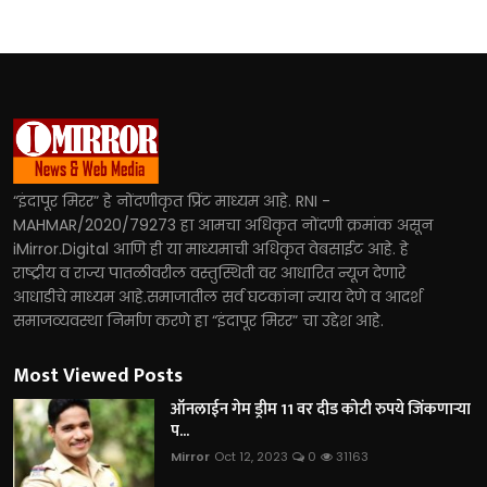
“इंदापूर मिरर” हे नोंदणीकृत प्रिंट माध्यम आहे. RNI -
MAHMAR/2020/79273 हा आमचा अधिकृत नोंदणी क्रमांक असून
iMirror.Digital आणि ही या माध्यमाची अधिकृत वेबसाईट आहे. हे
राष्ट्रीय व राज्य पातळीवरील वस्तुस्थिती वर आधारित न्यूज देणारे
आधाडीचे माध्यम आहे.समाजातील सर्व घटकांना न्याय देणे व आदर्श
समाजव्यवस्था निर्माण करणे हा “इंदापूर मिरर” चा उद्देश आहे.
Most Viewed Posts
ऑनलाईन गेम ड्रीम 11 वर दीड कोटी रुपये जिंकणाऱ्या
प...
Mirror
Oct 12, 2023
0
31163