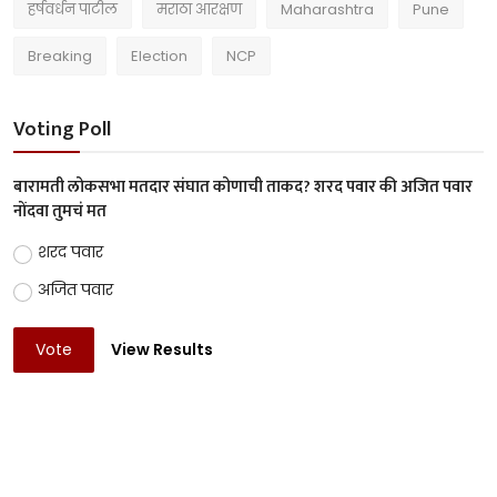
हर्षवर्धन पाटील
मराठा आरक्षण
Maharashtra
Pune
Breaking
Election
NCP
Voting Poll
बारामती लोकसभा मतदार संघात कोणाची ताकद? शरद पवार की अजित पवार
नोंदवा तुमचं मत
शरद पवार
अजित पवार
Vote
View Results