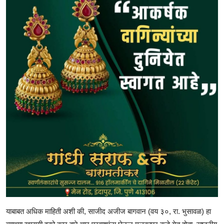
याबाबत अधिक माहिती अशी की, साजीद अजीज बागवान (वय ३०, रा. भुसावळ) हा