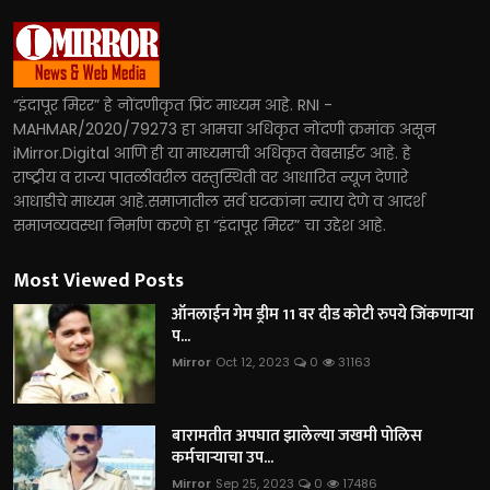
“इंदापूर मिरर” हे नोंदणीकृत प्रिंट माध्यम आहे. RNI -
MAHMAR/2020/79273 हा आमचा अधिकृत नोंदणी क्रमांक असून
iMirror.Digital आणि ही या माध्यमाची अधिकृत वेबसाईट आहे. हे
राष्ट्रीय व राज्य पातळीवरील वस्तुस्थिती वर आधारित न्यूज देणारे
आधाडीचे माध्यम आहे.समाजातील सर्व घटकांना न्याय देणे व आदर्श
समाजव्यवस्था निर्माण करणे हा “इंदापूर मिरर” चा उद्देश आहे.
Most Viewed Posts
ऑनलाईन गेम ड्रीम 11 वर दीड कोटी रुपये जिंकणाऱ्या
प...
Mirror
Oct 12, 2023
0
31163
बारामतीत अपघात झालेल्या जखमी पोलिस
कर्मचाऱ्याचा उप...
Mirror
Sep 25, 2023
0
17486