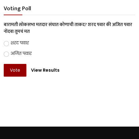
Voting Poll
बारामती लोकसभा मतदार संघात कोणाची ताकद? शरद पवार की अजित पवार
नोंदवा तुमचं मत
शरद पवार
अजित पवार
Vote
View Results