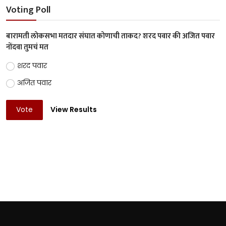
Voting Poll
बारामती लोकसभा मतदार संघात कोणाची ताकद? शरद पवार की अजित पवार
नोंदवा तुमचं मत
शरद पवार
अजित पवार
Vote
View Results