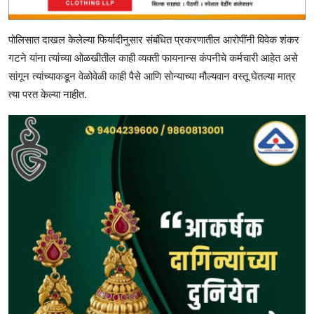
पोलिसात दाखल केलेल्या फिर्यादीनुसार संबंधित प्रकरणातील आरोपींनी विवेक शंकर
गटने यांना त्यांच्या ओळखीतील काही व्यक्ती फायनान्स कंपनीचे कर्मचारी आहेत असे
सांगून त्यांच्याकडून वेळोवेळी काही पैसे आणि सोन्याच्या मौल्यवान वस्तू घेतल्या मात्र
त्या परत केल्या नाहीत.