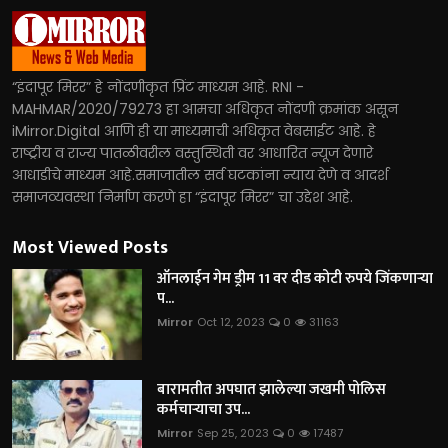
“इंदापूर मिरर” हे नोंदणीकृत प्रिंट माध्यम आहे. RNI -
MAHMAR/2020/79273 हा आमचा अधिकृत नोंदणी क्रमांक असून
iMirror.Digital आणि ही या माध्यमाची अधिकृत वेबसाईट आहे. हे
राष्ट्रीय व राज्य पातळीवरील वस्तुस्थिती वर आधारित न्यूज देणारे
आधाडीचे माध्यम आहे.समाजातील सर्व घटकांना न्याय देणे व आदर्श
समाजव्यवस्था निर्माण करणे हा “इंदापूर मिरर” चा उद्देश आहे.
Most Viewed Posts
ऑनलाईन गेम ड्रीम 11 वर दीड कोटी रुपये जिंकणाऱ्या
प...
Mirror
Oct 12, 2023
0
31163
बारामतीत अपघात झालेल्या जखमी पोलिस
कर्मचाऱ्याचा उप...
Mirror
Sep 25, 2023
0
17487