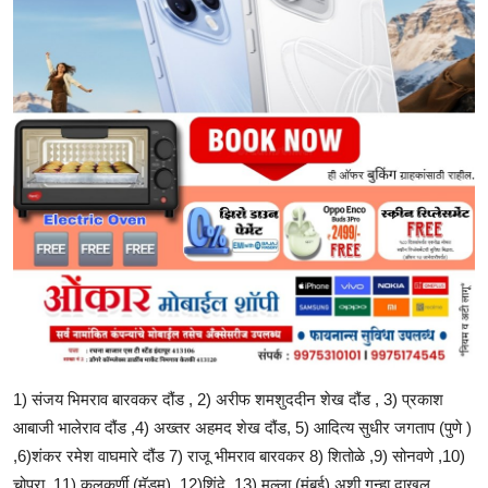
1) संजय भिमराव बारवकर दौंड , 2) अरीफ शमशुददीन शेख दौंड , 3) प्रकाश
आबाजी भालेराव दौंड ,4) अख्तर अहमद शेख दौंड, 5) आदित्य सुधीर जगताप (पुणे )
,6)शंकर रमेश वाघमारे दौंड 7) राजू भीमराव बारवकर 8) शितोळे ,9) सोनवणे ,10)
चोप्रा ,11) कुलकर्णी (मॅडम) ,12)शिंदे ,13) मुल्ला (मुंबई) अशी गुन्हा दाखल