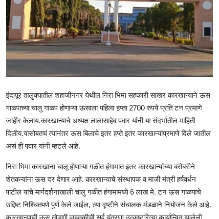
इंदापूर तालुक्यातील शहाजीनगर येथील निरा भिमा सहकारी साखर कारखान्याने ऊस
गाळपाच्या चालु गाळप होणाऱ्या ऊसाला पहिला हप्ता 2700 रुपये प्रति टन प्रमाणे
जाहीर केलाय.कारखान्याचे अध्यक्ष लालासाहेब पवार यांनी या संदर्भातील माहिती
दिलीय.यासोबतचं त्यानंतर ऊस बिलाचे इतर हप्ते इतर कारखान्यांप्रमाणे दिले जातील
असं ही पवार यांनी म्हटले आहे.
निरा भिमा कारखाना चालू होणाऱ्या गळीत हंगामात इतर कारखान्यांच्या बरोबरीने
शेतकऱ्यांना ऊस दर देणार आहे. कारखान्याचे संस्थापक व माजी मंत्री हर्षवर्धन
पाटील यांचे मार्गदर्शनाखाली चालु गळीत हंगामामध्ये 6 लाख मे. टन ऊस गाळपाचे
उद्दिष्ट निश्चितपणे पुर्ण केले जाईल, त्या दृष्टीने संचालक मंडळाने नियोजन केले आहे.
कारखान्याची ऊस तोडणी वाहतुकीची सर्व यंत्रणा उत्कृष्टरित्या कार्यान्वित झालेली