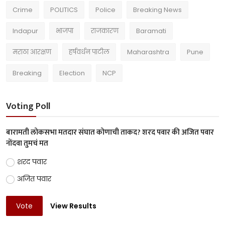
Crime
POLITICS
Police
Breaking News
Indapur
भाजपा
राजकारण
Baramati
मराठा आरक्षण
हर्षवर्धन पाटील
Maharashtra
Pune
Breaking
Election
NCP
Voting Poll
बारामती लोकसभा मतदार संघात कोणाची ताकद? शरद पवार की अजित पवार
नोंदवा तुमचं मत
शरद पवार
अजित पवार
Vote
View Results