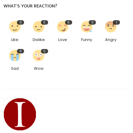
WHAT'S YOUR REACTION?
0
0
0
0
1
Like
Dislike
Love
Funny
Angry
0
0
Sad
Wow