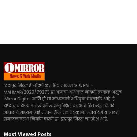
“इंदापूर मिरर” हे नोंदणीकृत प्रिंट माध्यम आहे. RNI -
MAHMAR/2020/79273 हा आमचा अधिकृत नोंदणी क्रमांक असून
iMirror.Digital आणि ही या माध्यमाची अधिकृत वेबसाईट आहे. हे
राष्ट्रीय व राज्य पातळीवरील वस्तुस्थिती वर आधारित न्यूज देणारे
आधाडीचे माध्यम आहे.समाजातील सर्व घटकांना न्याय देणे व आदर्श
समाजव्यवस्था निर्माण करणे हा “इंदापूर मिरर” चा उद्देश आहे.
Most Viewed Posts