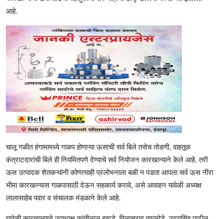
आहे.
चालू गळीत हंगामामध्ये गाळप होणाऱ्या ऊसाची सर्व बिले तसेच तोडणी, वाहतूक
कंत्राटदारांची बिले ही नियमितपणे देण्याचे सर्व नियोजन कारखान्याने केले आहे. तरी
ऊस उत्पादक शेतकऱ्यांनी कोणत्याही प्रलोभनाला बळी न पडता आपला सर्व ऊस नीरा
भीमा कारखान्यास गाळपासाठी देऊन सहकार्य करावे, असे आवाहन यावेळी अध्यक्ष
लालासाहेब पवार व संचालक मंडळाने केले आहे.
यावेळी कारखान्याचे उपाध्यक्ष कांतीलाल झगडे, विलासराव वाघमोडे, उदयसिंह पाटील,