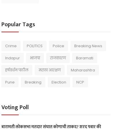
Popular Tags
Crime
POLITICS
Police
Breaking News
Indapur
भाजपा
राजकारण
Baramati
हर्षवर्धन पाटील
मराठा आरक्षण
Maharashtra
Pune
Breaking
Election
NCP
Voting Poll
बारामती लोकसभा मतदार संघात कोणाची ताकद? शरद पवार की