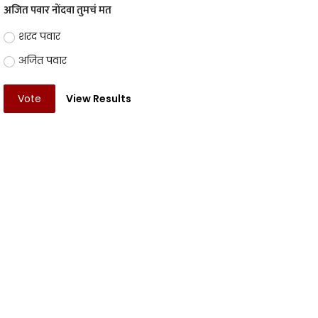
अजित पवार नोंदवा तुमचं मत
शरद पवार
अजित पवार
Vote
View Results