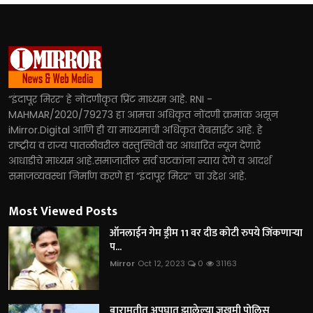
“इंदापूर मिरर” हे नोंदणीकृत प्रिंट माध्यम आहे. RNI -
MAHMAR/2020/79273 हा आमचा अधिकृत नोंदणी क्रमांक असून
iMirror.Digital आणि ही या माध्यमाची अधिकृत वेबसाईट आहे. हे
राष्ट्रीय व राज्य पातळीवरील वस्तुस्थिती वर आधारित न्यूज देणारे
आधाडीचे माध्यम आहे.समाजातील सर्व घटकांना न्याय देणे व आदर्श
समाजव्यवस्था निर्माण करणे हा “इंदापूर मिरर” चा उद्देश आहे.
Most Viewed Posts
ऑनलाईन गेम ड्रीम 11 वर दीड कोटी रुपये जिंकणाऱ्या
प...
Mirror
Oct 12, 2023
0
31163
बारामतीत अपघात झालेल्या जखमी पोलिस