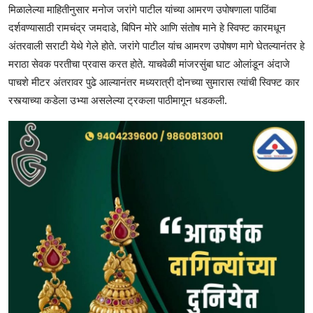
मिळालेल्या माहितीनुसार मनोज जरांगे पाटील यांच्या आमरण उपोषणाला पाठिंबा
दर्शवण्यासाठी रामचंद्र जमदाडे, बिपिन मोरे आणि संतोष माने हे स्विफ्ट कारमधून
अंतरवाली सराटी येथे गेले होते. जरांगे पाटील यांच आमरण उपोषण मागे घेतल्यानंतर हे
मराठा सेवक परतीचा प्रवास करत होते. याचवेळी मांजरसुंबा घाट ओलांडून अंदाजे
पाचशे मीटर अंतरावर पुढे आल्यानंतर मध्यरात्री दोनच्या सुमारास त्यांची स्विफ्ट कार
रस्त्याच्या कडेला उभ्या असलेल्या ट्रकला पाठीमागून धडकली.