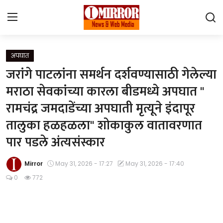
Login
Register
अपघात
जरांगे पाटलांना समर्थन दर्शवण्यासाठी गेलेल्या
Home
मराठा सेवकांच्या कारला बीडमध्ये अपघात "
रामचंद्र जमदाडेंच्या अपघाती मृत्यूने इंदापूर
महाराष्ट्र
तालुका हळहळला" शोकाकुल वातावरणात
देश विदेश
पार पडले अंत्यसंस्कार
पुणे
Mirror
May 31, 2026 - 17:27
May 31, 2026 - 17:40
Contact
0
772
Gallery