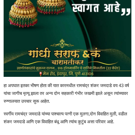
हा अपघात इतका भीषण होता की यात कारमधील रामचंद्र शंकर जमदाडे वय 43 वर्ष
यांचा जागीच मृत्यू झाला तर अन्य दोन सहकारी गंभीर जखमी झाले असून त्यांच्यावर
रुग्णालयात उपचार सुरू आहेत.
स्वर्गीय रामचंद्र जमदाडे यांच्या पाश्चात्य पत्नी एक मुलगा,दोन विवाहित मुली, वडील
शंकर जमदाडे आणि एक विवाहित बंधू आणि त्यांच कुटुंब असा परिवार आहे.