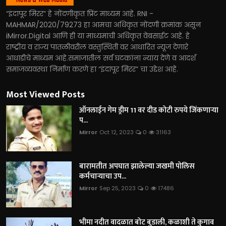
“इंदापूर मिरर” हे नोंदणीकृत प्रिंट माध्यम आहे. RNI -
MAHMAR/2020/79273 हा आमचा अधिकृत नोंदणी क्रमांक असून
iMirror.Digital आणि ही या माध्यमाची अधिकृत वेबसाईट आहे. हे
राष्ट्रीय व राज्य पातळीवरील वस्तुस्थिती वर आधारित न्यूज देणारे
आधाडीचे माध्यम आहे.समाजातील सर्व घटकांना न्याय देणे व आदर्श
समाजव्यवस्था निर्माण करणे हा “इंदापूर मिरर” चा उद्देश आहे.
Most Viewed Posts
ऑनलाईन गेम ड्रीम 11 वर दीड कोटी रुपये जिंकणाऱ्या
प...
Mirror
Oct 12, 2023
0
31163
बारामतीत अपघात झालेल्या जखमी पोलिस
कर्मचाऱ्याचा उप...
Mirror
Sep 25, 2023
0
17486
भीमा नदीत वादळात बोट बुडाली, कळाशी ते कुगाव