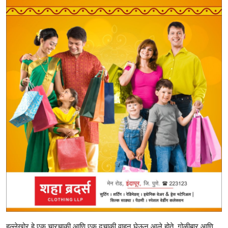
हल्लेखोर हे एक चारचाकी आणि एक दुचाकी वाहन घेऊन आले होते. गोळीबार आणि