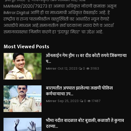
MAHMAR/2020/79273 हा आमचा अधिकृत नोंदणी क्रमांक असून
iMirror.Digital आणि ही या माध्यमाची अधिकृत वेबसाईट आहे. हे
राष्ट्रीय व राज्य पातळीवरील वस्तुस्थिती वर आधारित न्यूज देणारे
आधाडीचे माध्यम आहे.समाजातील सर्व घटकांना न्याय देणे व आदर्श
समाजव्यवस्था निर्माण करणे हा “इंदापूर मिरर” चा उद्देश आहे.
Most Viewed Posts
ऑनलाईन गेम ड्रीम 11 वर दीड कोटी रुपये जिंकणाऱ्या
प...
Mirror
Oct 12, 2023
0
31163
बारामतीत अपघात झालेल्या जखमी पोलिस
कर्मचाऱ्याचा उप...
Mirror
Sep 25, 2023
0
17487
भीमा नदीत वादळात बोट बुडाली, कळाशी ते कुगाव
दरम्या...