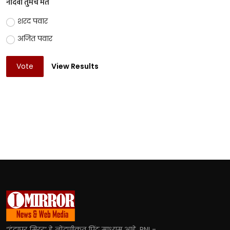
नोंदवा तुमचं मत
शरद पवार
अजित पवार
Vote
View Results
“इंदापूर मिरर” हे नोंदणीकृत प्रिंट माध्यम आहे. RNI -