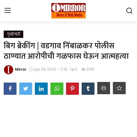
Login
Register
गुन्हेगारी
बिग ब्रेकींग | वडगाव निंबाळकर पोलीस
Home
ठाण्यात आरोपीची गळफास घेऊन आत्महत्या
महाराष्ट्र
Mirror
Apr 28, 2026 - 11:18
0
2155
देश विदेश
पुणे
Contact
Gallery