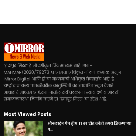
“इंदापूर मिरर” हे नोंदणीकृत प्रिंट माध्यम आहे. RNI -
MAHMAR/2020/79273 हा आमचा अधिकृत नोंदणी क्रमांक असून
iMirror.Digital आणि ही या माध्यमाची अधिकृत वेबसाईट आहे. हे
राष्ट्रीय व राज्य पातळीवरील वस्तुस्थिती वर आधारित न्यूज देणारे
आधाडीचे माध्यम आहे.समाजातील सर्व घटकांना न्याय देणे व आदर्श
समाजव्यवस्था निर्माण करणे हा “इंदापूर मिरर” चा उद्देश आहे.
Most Viewed Posts
ऑनलाईन गेम ड्रीम 11 वर दीड कोटी रुपये जिंकणाऱ्या
प...