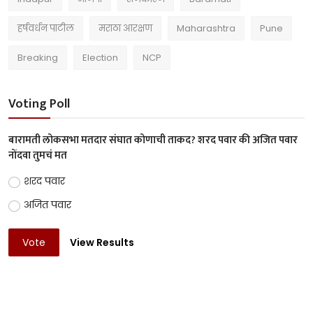
हर्षवर्धन पाटील
मराठा आरक्षण
Maharashtra
Pune
Breaking
Election
NCP
Voting Poll
बारामती लोकसभा मतदार संघात कोणाची ताकद? शरद पवार की अजित पवार
नोंदवा तुमचं मत
शरद पवार
अजित पवार
Vote
View Results