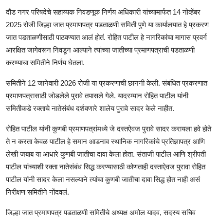
दौंड नगर परिषदेचे सहाय्यक निवडणूक निर्णय अधिकारी यांच्यामार्फत 14 नोव्हेंबर
2025 रोजी जिल्हा जात प्रमाणपत्र पडताळणी समिती पुणे या कार्यालयात हे प्रकरण
जात पडताळणीसाठी पाठवण्यात आलं होतं. रोहित पाटील हे नागरिकांचा मागास प्रवर्ग
आरक्षित जागेवरून निवडून आल्याने त्यांच्या जातीच्या प्रमाणपत्राची पडताळणी
करण्याचा समितीने निर्णय घेतला.
समितीने 12 जानेवारी 2026 रोजी या प्रकरणाची छाननी केली. संबंधित प्रकरणात
प्रमाणपत्रासाठी जोडलेले पुरावे तपासले गेले. यादरम्यान रोहित पाटील यांनी
समितीकडे रक्ताचे नातेसंबंध दर्शवणारे शालेय पुरावे सादर केले नाहीत.
रोहित पाटील यांनी कुणबी प्रमाणपत्रांमध्ये जे दस्तऐवज पुरावे सादर करायला हवे होते
ते न करता केवळ पाटील हे समान आडनाव स्थानिक नागरिकांचे प्रतिज्ञापत्र आणि
लेखी जबाब या आधारे कुणबी जातीचा दावा केला होता. संताजी पाटील आणि श्रीपती
पाटील यांच्याशी रक्ता नातेसंबंध सिद्ध करण्यासाठी कोणताही दस्ताऐवज पुरावा रोहित
पाटील यांनी सादर केला नसल्याने त्यांचा कुणबी जातीचा दावा सिद्ध होत नाही असं
निरीक्षण समितीने नोंदवलं.
जिल्हा जात प्रमाणपत्र पडताळणी समितीचे अध्यक्ष अमोल यादव, सदस्य सचिव