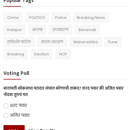
Popular Tags
Crime
POLITICS
Police
Breaking News
Indapur
भाजपा
राजकारण
Baramati
हर्षवर्धन पाटील
मराठा आरक्षण
Maharashtra
Pune
Breaking
Election
NCP
Voting Poll
बारामती लोकसभा मतदार संघात कोणाची ताकद? शरद पवार की अजित पवार
नोंदवा तुमचं मत
शरद पवार
अजित पवार