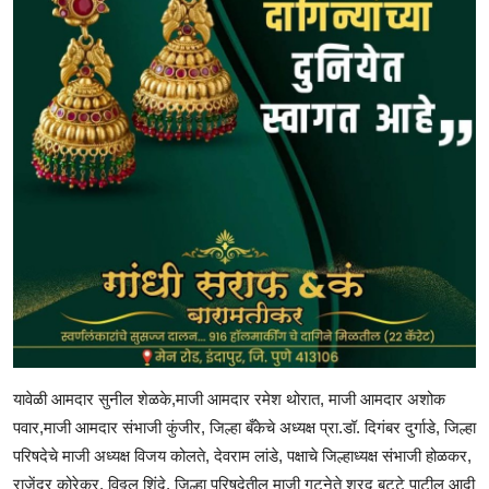
यावेळी आमदार सुनील शेळके,माजी आमदार रमेश थोरात, माजी आमदार अशोक
पवार,माजी आमदार संभाजी कुंजीर, जिल्हा बँकेचे अध्यक्ष प्रा.डॉ. दिगंबर दुर्गाडे, जिल्हा
परिषदेचे माजी अध्यक्ष विजय कोलते, देवराम लांडे, पक्षाचे जिल्हाध्यक्ष संभाजी होळकर,
राजेंद्र कोरेकर, विठ्ठल शिंदे, जिल्हा परिषदेतील माजी गटनेते शरद बुट्टे पाटील आदी