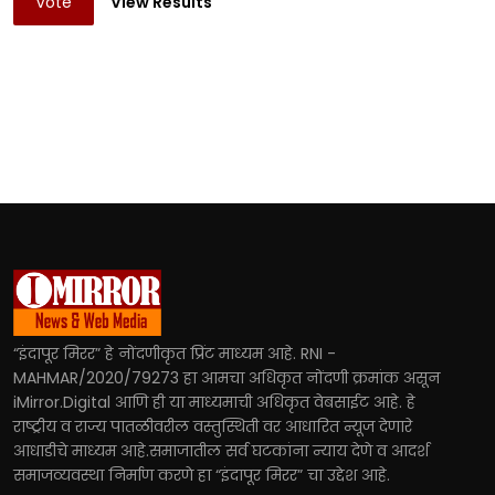
Vote
View Results
“इंदापूर मिरर” हे नोंदणीकृत प्रिंट माध्यम आहे. RNI -
MAHMAR/2020/79273 हा आमचा अधिकृत नोंदणी क्रमांक असून
iMirror.Digital आणि ही या माध्यमाची अधिकृत वेबसाईट आहे. हे
राष्ट्रीय व राज्य पातळीवरील वस्तुस्थिती वर आधारित न्यूज देणारे
आधाडीचे माध्यम आहे.समाजातील सर्व घटकांना न्याय देणे व आदर्श
समाजव्यवस्था निर्माण करणे हा “इंदापूर मिरर” चा उद्देश आहे.