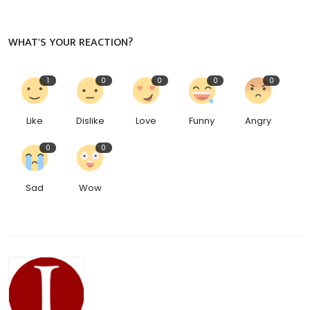
WHAT'S YOUR REACTION?
1
0
0
0
0
Like
Dislike
Love
Funny
Angry
0
0
Sad
Wow