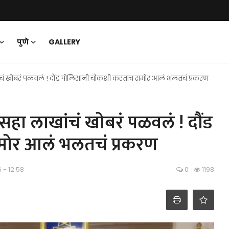
पुणे
GALLERY
ांचं खोबरं पळवलं ! दौंड पोलिसांनी चौकशी करताच समोर आलं भलतचं प्रकरण
सहा लाखांचं खोबरं पळवलं ! दौंड
मोर आलं भलतचं प्रकरण
 - 12:58
0
1198