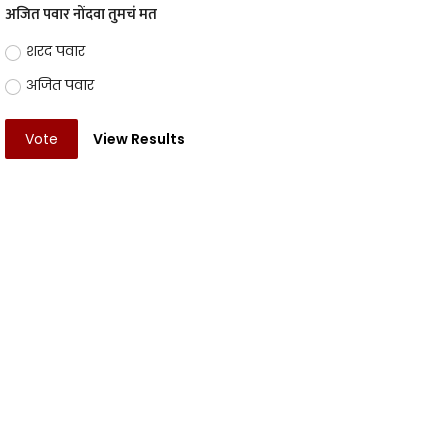
अजित पवार नोंदवा तुमचं मत
शरद पवार
अजित पवार
Vote
View Results