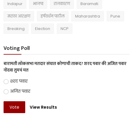
Indapur
भाजपा
राजकारण
Baramati
मराठा आरक्षण
हर्षवर्धन पाटील
Maharashtra
Pune
Breaking
Election
NCP
Voting Poll
बारामती लोकसभा मतदार संघात कोणाची ताकद? शरद पवार की अजित पवार
नोंदवा तुमचं मत
शरद पवार
अजित पवार
Vote
View Results