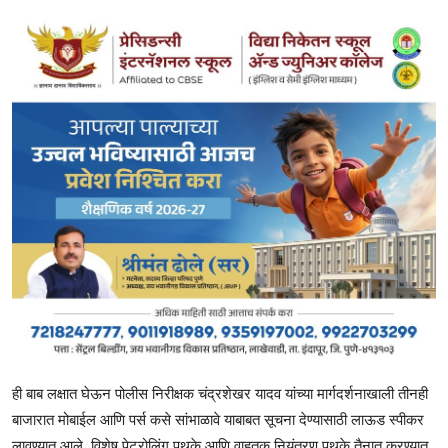
ही बाब लक्षात घेऊन पोलीस निरीक्षक चंद्रशेखर यादव यांच्या मार्गदर्शनाखाली तीनही
बाजारात मोबाईल आणि पर्स कसे सांभाळावे याबाबत सूचना देण्यासाठी लाऊड स्पीकर
लावण्यात आले. विशेष पेट्रोलिंग पथके आणि वाहतूक नियंत्रण पथके तैनात करण्यात