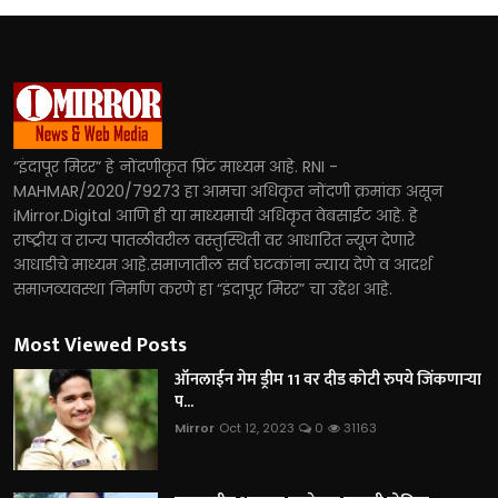
“इंदापूर मिरर” हे नोंदणीकृत प्रिंट माध्यम आहे. RNI -
MAHMAR/2020/79273 हा आमचा अधिकृत नोंदणी क्रमांक असून
iMirror.Digital आणि ही या माध्यमाची अधिकृत वेबसाईट आहे. हे
राष्ट्रीय व राज्य पातळीवरील वस्तुस्थिती वर आधारित न्यूज देणारे
आधाडीचे माध्यम आहे.समाजातील सर्व घटकांना न्याय देणे व आदर्श
समाजव्यवस्था निर्माण करणे हा “इंदापूर मिरर” चा उद्देश आहे.
Most Viewed Posts
ऑनलाईन गेम ड्रीम 11 वर दीड कोटी रुपये जिंकणाऱ्या
प...
Mirror
Oct 12, 2023
0
31163