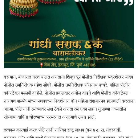
दरम्यान, बाजारात गस्त घालत असताना शिक्रापूर पोलीस निरीक्षक चंद्रशेखर यादव
पोलीस उपनिरीक्षक महेश डोंगरे, पोलीस उपनिरीक्षक सोमनाथ कचरे, महिला पोलीस
कॉन्स्टेबल पल्लवी वाघोले, पोलीस हवालदार अमोल दांडगे आणि पोलीस कॉन्स्टेबल
नारायण वाळके यांच्या पथकाच्या निदर्शनास दोन महिला संशयास्पद हालचाली करताना
आल्या. पोलिसांनी त्यांच्यावर लक्ष ठेवले असता त्या एका लहान मुलाच्या गळ्यातील
सोन्याचा दागिना चोरण्याच्या प्रयत्नात असल्याचे उघड झाले.
तत्काळ कारवाई करत पोलिसांनी सारिका राजू जाधव (वय ४२, रा. मंतरवाडी,
हडपसर, पुणे) आणि साक्षी मेघराज पवार (वय ३०, रा. मंतरवाडी, हडपसर, पुणे) यांना