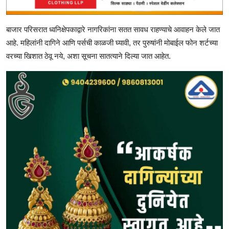
बाजार परिसरात ध्वनिक्षेपकाद्वारे नागरिकांना सतत सावध राहण्याचे आवाहन केले जात
आहे. महिलांनी दागिने आणि पर्सची काळजी घ्यावी, तर पुरुषांनी मोबाईल फोन शर्टच्या
वरच्या खिशात ठेवू नये, अशा सूचना सातत्याने दिल्या जात आहेत.