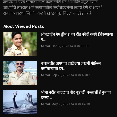
राष्ट्रीय व राज्य पातळीवरील वस्तुस्थिती वर आधारित न्यूज देणारे
आधाडीचे माध्यम आहे.समाजातील सर्व घटकांना न्याय देणे व आदर्श
समाजव्यवस्था निर्माण करणे हा “इंदापूर मिरर” चा उद्देश आहे.
Most Viewed Posts
ऑनलाईन गेम ड्रीम 11 वर दीड कोटी रुपये जिंकणाऱ्या
प...
Mirror
Oct 12, 2023
0
31163
बारामतीत अपघात झालेल्या जखमी पोलिस
कर्मचाऱ्याचा उप...
Mirror
Sep 25, 2023
0
17487
भीमा नदीत वादळात बोट बुडाली, कळाशी ते कुगाव
दरम्या...
Mirror
May 21, 2024
0
16779